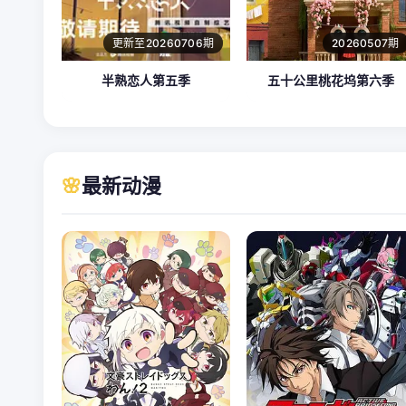
更新至20260706期
20260507期
半熟恋人第五季
五十公里桃花坞第六季
🌸
最新动漫