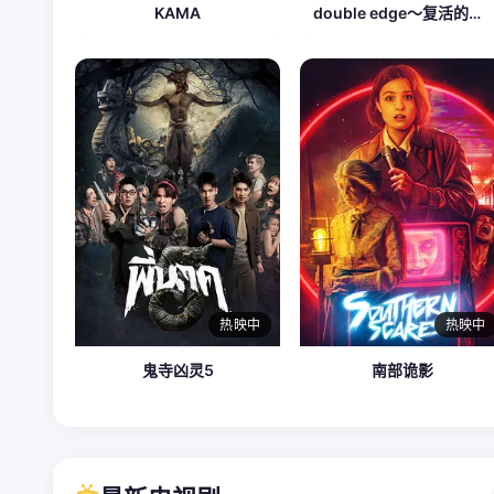
KAMA
double edge～复活的男人
热映中
热映中
鬼寺凶灵5
南部诡影