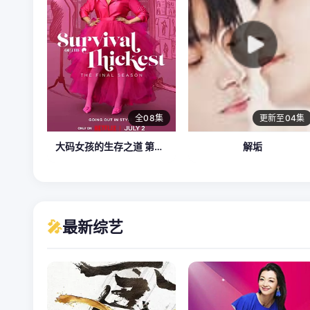
全08集
更新至04集
大码女孩的生存之道 第三季
解垢
🎤
最新综艺