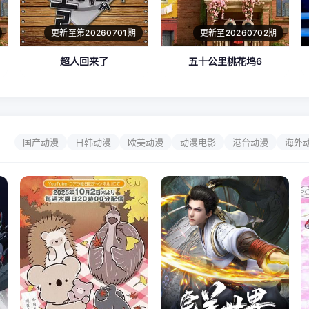
更新至第20260701期
更新至20260702期
超人回来了
五十公里桃花坞6
国产动漫
日韩动漫
欧美动漫
动漫电影
港台动漫
海外