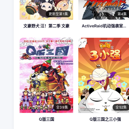
更新至第1集
第4集
文豪野犬 汪！第二季 文豪
ActiveRaid机动强袭室第八组第二季
全39集
全52集
Q版三国
Q版三国之三小强