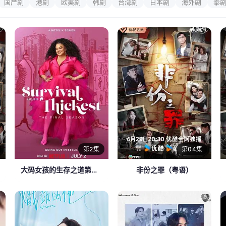
国产剧
港剧
欧美剧
韩剧
台湾剧
日本剧
海外剧
泰
第2集
第04集
大码女孩的生存之道第三季
非份之罪（粤语）