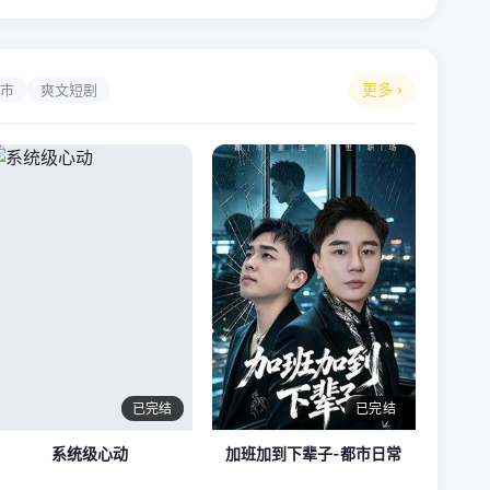
更多 ›
市
爽文短剧
已完结
已完结
系统级心动
加班加到下辈子-都市日常