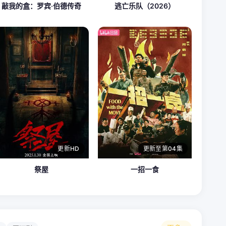
敲我的盒：罗宾·伯德传奇
逃亡乐队（2026）
更新HD
更新至第04集
祭屋
一招一食