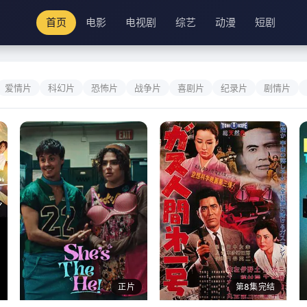
首页
电影
电视剧
综艺
动漫
短剧
爱情片
科幻片
恐怖片
战争片
喜剧片
纪录片
剧情片
正片
第8集完结