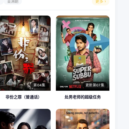
更多 ›
剧
亚洲剧
第04集
更新第07集
非份之罪（普通话）
处男老师的超级任务