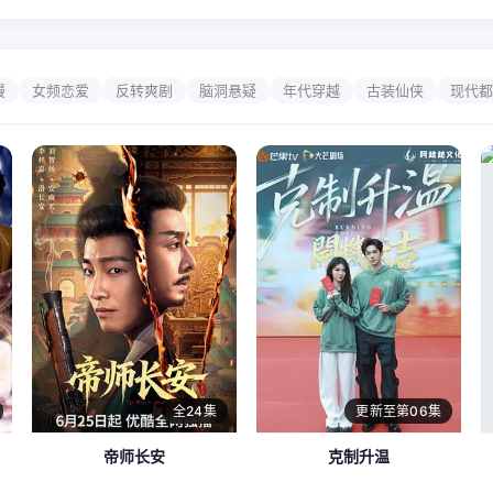
漫
女频恋爱
反转爽剧
脑洞悬疑
年代穿越
古装仙侠
现代都
全24集
更新至第06集
帝师长安
克制升温