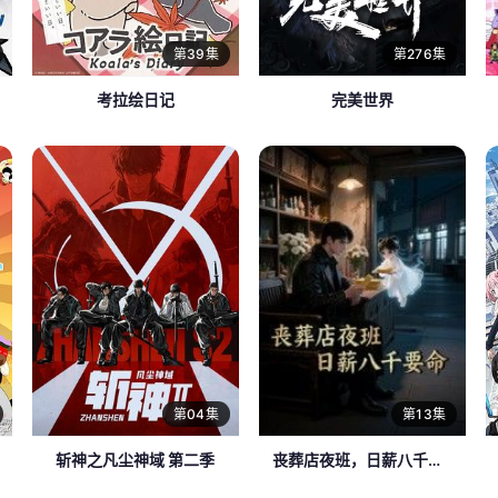
第39集
第276集
考拉绘日记
完美世界
第04集
第13集
斩神之凡尘神域 第二季
丧葬店夜班，日薪八千要命