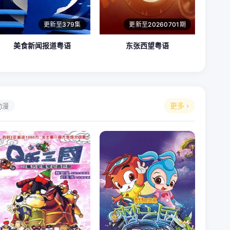
更新至379集
更新至20260701期
美食新闻报道粤语
东张西望粤语
更多 ›
动漫