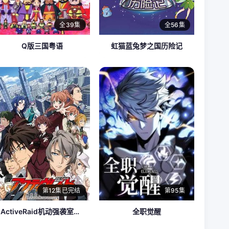
全39集
全56集
Q版三国粤语
虹猫蓝兔梦之国历险记
第12集已完结
第95集
ActiveRaid机动强袭室第八组
全职觉醒