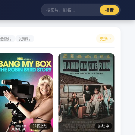
搜索
更多 ›
悬疑片
犯罪片
即将上映
热映中